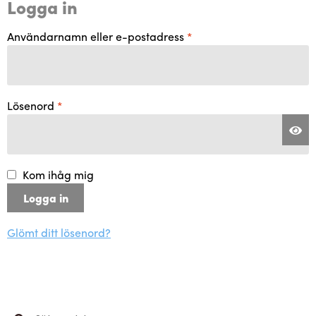
Logga in
Återförsäljare
Obligatoriskt
Användarnamn eller e-postadress
*
Obligatoriskt
Lösenord
*
Kom ihåg mig
Logga in
Glömt ditt lösenord?
Sök
Sök