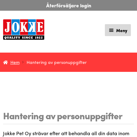
Hoppa
Hoppa
suomi
svenska
deutsch
Återförsäljare login
till
till
navigering
innehåll
Meny
Expan
Butik
under
Hem
Hantering av personuppgifter
Mitt konto
Varukorg
Köpvillkor
Hantering av personuppgifter
Historia
Läder av Jokke-produkter
Jokke Pet Oy strävar efter att behandla all din data inom